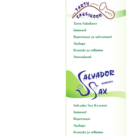
Tartu Saksikoor
Inimesed
Repertuaar ja salvestused
Ajalugu
Kontakt ja tellimine
Siseosakond
Salvador Sax Kvartett
Inimesed
Repertuaar
Ajalugu
Kontakt ja tellimine