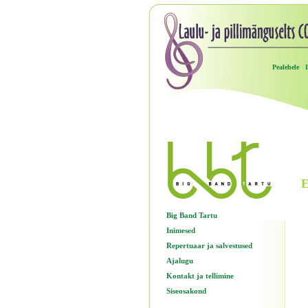
Pealehele
E
Big Band Tartu
Inimesed
Repertuaar ja salvestused
Ajalugu
Kontakt ja tellimine
Siseosakond